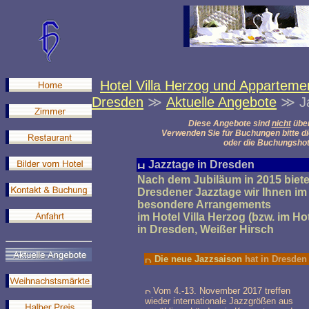
Hotel Villa Herzog und Appartemen
Dresden
≫
Aktuelle Angebote
≫ Ja
Diese Angebote sind
nicht
über
Verwenden Sie für Buchungen bitte d
oder
die Buchungshot
Jazztage in Dresden
Nach dem Jubiläum in 2015 bieten
Dresdener Jazztage wir Ihnen i
besondere Arrangements
im Hotel Villa Herzog (bzw. im H
in Dresden, Weißer Hirsch
Die neue Jazzsaison
hat in Dresden
Vom 4.-13. November 2017 treffen
wieder internationale Jazzgrößen aus