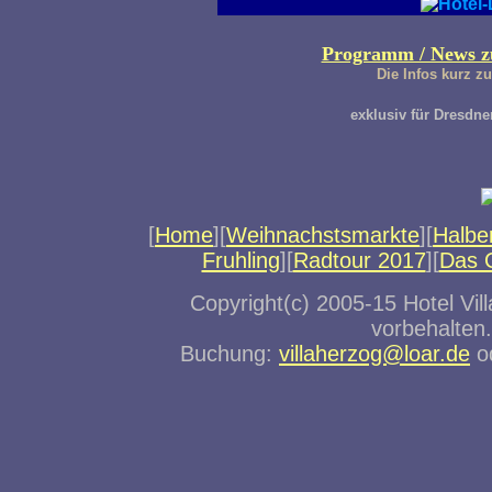
Programm / News z
Die Infos kurz 
exklusiv für Dresdne
[
Home
][
Weihnachstsmarkte
][
Halbe
Fruhling
][
Radtour 2017
][
Das 
Copyright(c) 2005-15 Hotel Vil
vorbehalten
Buchung:
villaherzog@loar.de
od