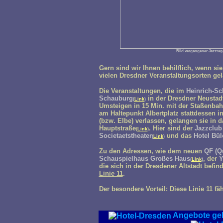
Bild vergangener Jazzta
Gern sind wir Ihnen behilflich, wenn s
vielen Dresdner Veranstaltungsorten g
Die Veranstaltungen, die im
Heinrich-Sc
Schauburg
in der Dresdner Neustadt 
(
Link
)
Umsteigen in 15 Min. mit der Staßenbah
am Haltepunkt Albertplatz stattdessen in
(bzw. Elbe) verlassen, gelangen sie in 
Hauptstraße
. Hier sind der
Jazzclub
(
Link
)
Societaetstheater
und das
Hotel Bül
(
Link
)
Zu den Adressen, wie dem neuen
QF (Qu
Schauspielhaus Großes Haus
, der
Y
(
Link
)
die sich in der Dresdener Altstadt befin
Linie 11
.
Der besondere Vorteil: Diese Linie 11 f
Angebote gel